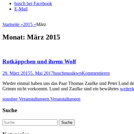
Weiter
husch bei Facebook
zum
E-Mail
Inhalt
Startseite
»
2015
»
März
Monat:
März 2015
Rotkäppchen und ihrem Wolf
Veröffentlicht
Autor
28. März 2015
5. Mai 2017
huschmusikwp
Kommentieren
am
Wieder einmal haben uns das Paar Thomas Zaufke und Peter Lund der
Grimm nicht vorkommt. Lund und Zaufke sind ein bewährtes
weiter
Kategorien
sonstige Veranstaltungen
,
Veranstaltungen
Suche
Suche
nach: