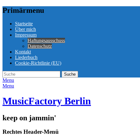
Primärmenu
Weiter
Startseite
zum
Über mich
Inhalt
Impressum
Haftungsausschuss
Datenschutz
Kontakt
Liederbuch
Cookie-Richtlinie (EU)
Suche
Suche
nach:
Menu
Menu
MusicFactory Berlin
keep on jammin'
Rechtes Header-Menü