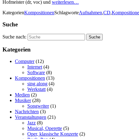
Hofmeister (dr, voc) und
weiterlesen…
Kategorien
Kompositionen
Schlagworte
Aufnahmen
,
CD
,
Komposition
Suche
Suche nach:
Kategorien
Computer
(12)
Internet
(4)
Software
(8)
Kompositionen
(13)
sing along
(4)
Werkstatt
(4)
Medien
(2)
Musiker
(28)
Songwriter
(1)
Nachrichten
(3)
Veranstaltungen
(21)
Jazz
(8)
Musical, Operette
(5)
Oper, klassische Konzerte
(2)