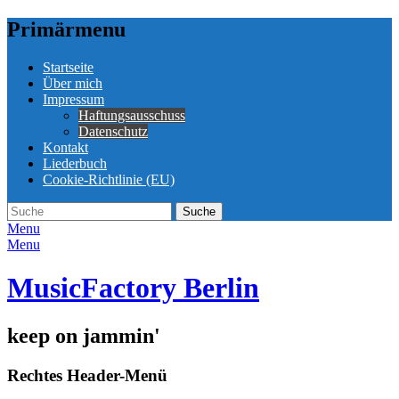
Primärmenu
Weiter
Startseite
zum
Über mich
Inhalt
Impressum
Haftungsausschuss
Datenschutz
Kontakt
Liederbuch
Cookie-Richtlinie (EU)
Suche
Suche
nach:
Menu
Menu
MusicFactory Berlin
keep on jammin'
Rechtes Header-Menü