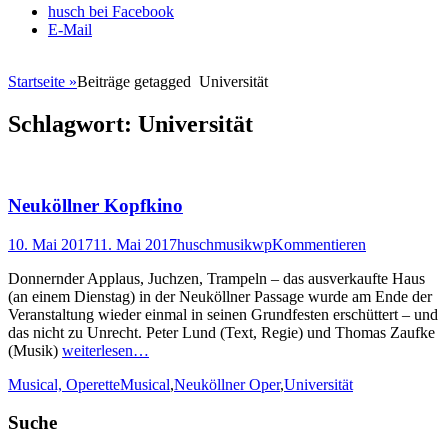
Weiter
husch bei Facebook
zum
E-Mail
Inhalt
Startseite
»
Beiträge getagged
Universität
Schlagwort:
Universität
Neuköllner Kopfkino
Veröffentlicht
Autor
10. Mai 2017
11. Mai 2017
huschmusikwp
Kommentieren
am
Donnernder Applaus, Juchzen, Trampeln – das ausverkaufte Haus
(an einem Dienstag) in der Neuköllner Passage wurde am Ende der
Veranstaltung wieder einmal in seinen Grundfesten erschüttert – und
das nicht zu Unrecht. Peter Lund (Text, Regie) und Thomas Zaufke
(Musik)
weiterlesen…
Kategorien
Schlagworte
Musical, Operette
Musical
,
Neuköllner Oper
,
Universität
Suche