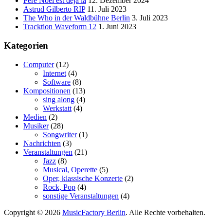
Père Noël est déjà la
12. Dezember 2024
Astrud Gilberto RIP
11. Juli 2023
The Who in der Waldbühne Berlin
3. Juli 2023
Tracktion Waveform 12
1. Juni 2023
Kategorien
Computer
(12)
Internet
(4)
Software
(8)
Kompositionen
(13)
sing along
(4)
Werkstatt
(4)
Medien
(2)
Musiker
(28)
Songwriter
(1)
Nachrichten
(3)
Veranstaltungen
(21)
Jazz
(8)
Musical, Operette
(5)
Oper, klassische Konzerte
(2)
Rock, Pop
(4)
sonstige Veranstaltungen
(4)
Copyright © 2026
MusicFactory Berlin
. Alle Rechte vorbehalten.