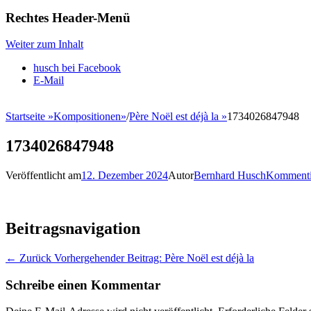
Rechtes Header-Menü
Weiter zum Inhalt
husch bei Facebook
E-Mail
Startseite
»
Kompositionen
»
/
Père Noël est déjà la
»
1734026847948
1734026847948
Veröffentlicht am
12. Dezember 2024
Autor
Bernhard Husch
Kommenti
Beitragsnavigation
← Zurück
Vorhergehender Beitrag:
Père Noël est déjà la
Schreibe einen Kommentar