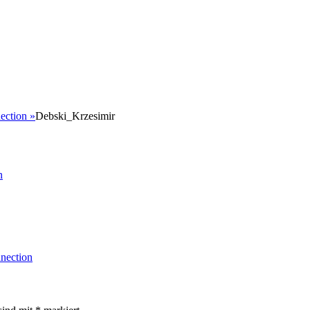
nection
»
Debski_Krzesimir
n
nection