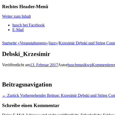
Rechtes Header-Menü
Weiter zum Inhalt
husch bei Facebook
E-Mail
Startseite
»
Veranstaltungen
»
/
Jazz
»
/
Krzesimir Dębski und String Con
Debski_Krzesimir
Veröffentlicht am
13. Februar 2017
Autor
huschmusikwp
Kommentiere
Beitragsnavigation
← Zurück
Vorhergehender Beitrag:
Krzesimir Dębski und String Con
Schreibe einen Kommentar